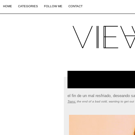
02
09
44
HOME
CATEGORIES
FOLLOW ME
CONTACT
el fin de un mal resfriado, deseando sal
Trans:
the end of
a
bad
cold, wanting to get out