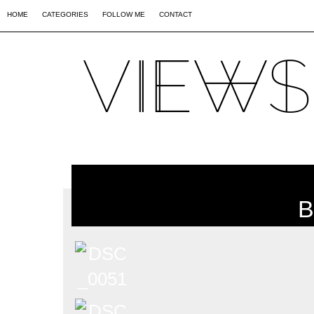
02
09
44
HOME
CATEGORIES
FOLLOW ME
CONTACT
B