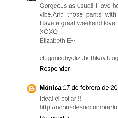
Gorgeous as usual! I love h
vibe.And those pants w
Have a great weekend love!
XOXO
Elizabeth E~
elegancebyelizabethkay.blo
Responder
Mónica
17 de febrero de 20
Ideal el collar!!!
http://nopuedesnocomprarlo
Responder