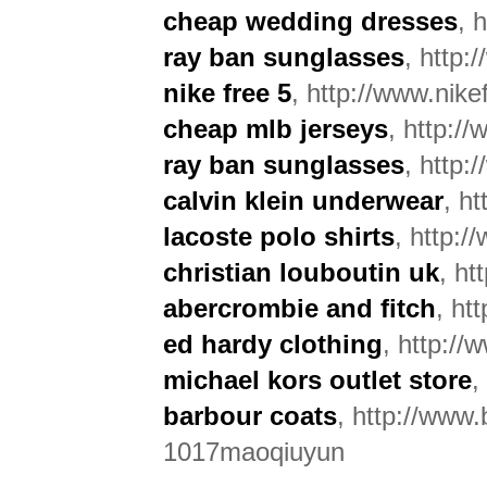
cheap wedding dresses
, 
ray ban sunglasses
, http
nike free 5
, http://www.nike
cheap mlb jerseys
, http:/
ray ban sunglasses
, http:
calvin klein underwear
, ht
lacoste polo shirts
, http:/
christian louboutin uk
, ht
abercrombie and fitch
, ht
ed hardy clothing
, http:/
michael kors outlet store
,
barbour coats
, http://www.
1017maoqiuyun