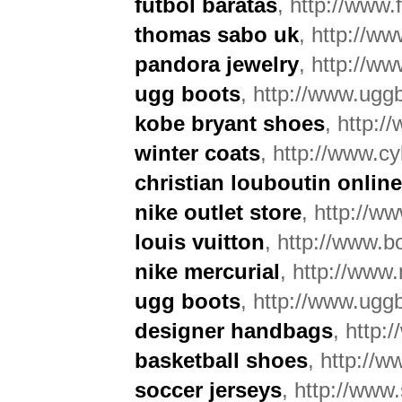
futbol baratas
, http://www.
thomas sabo uk
, http://w
pandora jewelry
, http://w
ugg boots
, http://www.ugg
kobe bryant shoes
, http:/
winter coats
, http://www.c
christian louboutin online
nike outlet store
, http://ww
louis vuitton
, http://www.bo
nike mercurial
, http://www.
ugg boots
, http://www.ug
designer handbags
, http
basketball shoes
, http://
soccer jerseys
, http://www