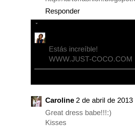
Responder
Respuestas
Miss Coco
2 de abril de 2
Estás increíble!
WWW.JUST-COCO.COM
Responder
Caroline
2 de abril de 2013
Great dress babe!!!:)
Kisses