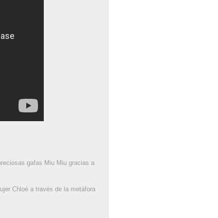
preciosas gafas Miu Miu gracias a
jer Chloé a través de la metáfora