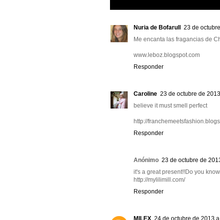
Nuria de Bofarull
23 de octubre
Me encanta las fragancias de Chl
www.leboz.blogspot.com
Responder
Caroline
23 de octubre de 2013
believe it must smell perfect
http://franchemeetsfashion.blogs
Responder
Anónimo
23 de octubre de 2013
it's a great present!!Do you know 
http://mylilimill.com/
Responder
MILEX
24 de octubre de 2013 a