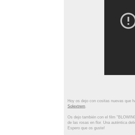
Hoy os dejo con cositas nuevas que h
Solextrem
.
Os dejo también con el film "BLOWING
de las rosas en flor. Una auténtica deli
Espero que os guste!