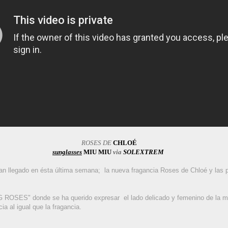
ROSES DE
CHLOÉ
sunglasses
MIU MIU
via
SOLEXTREM
an llegado en ésta última semana; la nueva fragancia Roses de Chloé y las 
 ROSES" donde se ha querido expresar el lado delicado y femenino de la mu
cia al igual que la fragancia.