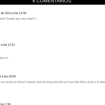
6 COMENTARIOS:
 de 2013 a las 12:39
oé! Tendré que oler esta!!! :)
 a las 12:51
pot.cz/
 a las 18:00
our brand of shoes? please visit our blog and tell us if you like it!Our shop is in Ba
 las 2:38