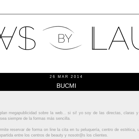
26 MAR 2014
BUCMI
lan megapublicidad sobre la web... si si! yo soy de las directas, claras 
e sea siempre de la formas más sencilla.
mite reservar de forma on line la cita en tu peluquería, centro de estética
artida entre los centros de beauty y nosotr@s los clientes.