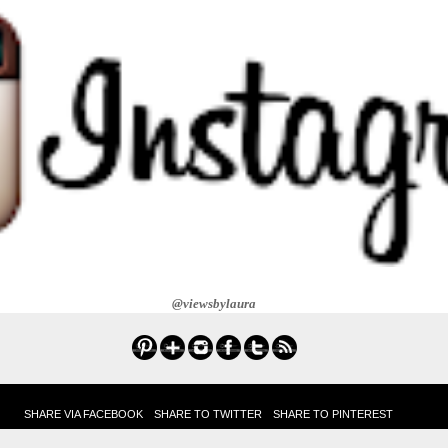
@viewsbylaura
SHARE VIA FACEBOOK
SHARE TO TWITTER
SHARE TO PINTEREST