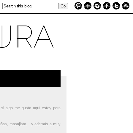
y si algo me gusta aquí estoy para
, uñas, masajista... y además a muy