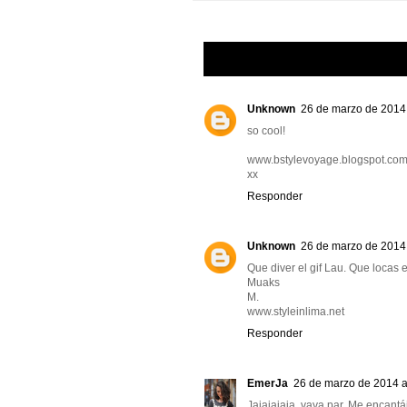
Unknown
26 de marzo de 2014 
so cool!
www.bstylevoyage.blogspot.co
xx
Responder
Unknown
26 de marzo de 2014 
Que diver el gif Lau. Que locas 
Muaks
M.
www.styleinlima.net
Responder
EmerJa
26 de marzo de 2014 a
Jajajajaja, vaya par. Me encantái