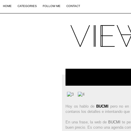
02
09
44
HOME
CATEGORIES
FOLLOW ME
CONTACT
Hoy os hablo de
BUCMI
pero no en p
contaros los detalles e intentando qu
En una frase, la web de
BUCMI
te per
buen precio. Es como una agenda comp