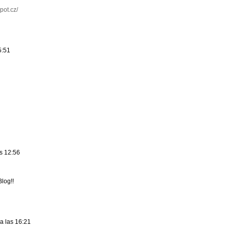
pot.cz/
5:51
s 12:56
log!!
a las 16:21