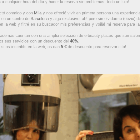
 a cualquier hora del día y hacer la reserva sin problemas, todo un lujo!
actó conmigo y con
Mila
y nos ofreció vivir en primera persona una experienci
, en un centro de
Barcelona
y algo exclusivo, ah! pero sin olvidarme (obvio) 
en la web y filtré en su buscador mis preferencias y voilà! mi reserva para l
y además cuentan con una amplia selección de e-beauty places que son sal
dos sus servicios con un descuento del
40%
.
 si os inscribís en la web, os dan
5 €
de descuento para reservar cita!