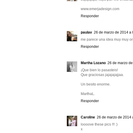
www.emerjadesign.com
Responder
paulav
26 de marzo de 2014 a 
me parece una idea muy muy origi
Responder
Martha Lozano
26 de marzo de
¡Que bien lo pasasteis!
Que graciosas jajajajajjaa.
Un besito enorme.
MarthaL.
Responder
Caroline
26 de marzo de 2014 a
loooove these pics !!! :)
x