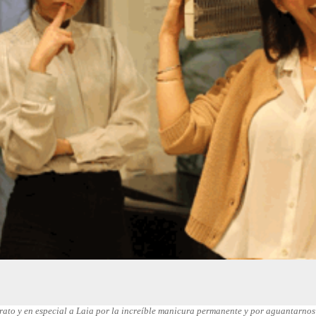
rato y en especial a
Laia
por la increíble manicura permanente y por aguantarnos a