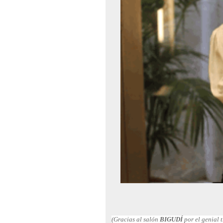
(Gracias al salón
BIGUDÍ
por el genial t