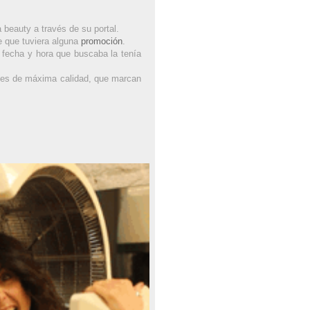
a beauty a través de su portal.
de que tuviera alguna
promoción
.
a fecha y hora que buscaba la tenía
ones de máxima calidad, que marcan