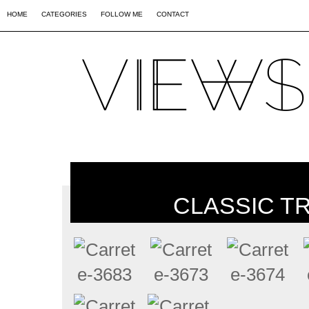
02
09
44
HOME
CATEGORIES
FOLLOW ME
CONTACT
CLASSIC T