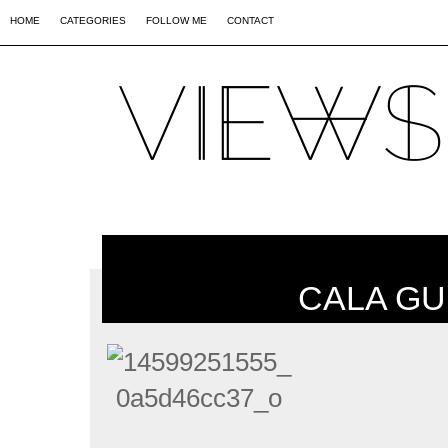
02
09
44
HOME
CATEGORIES
FOLLOW ME
CONTACT
CALA GU