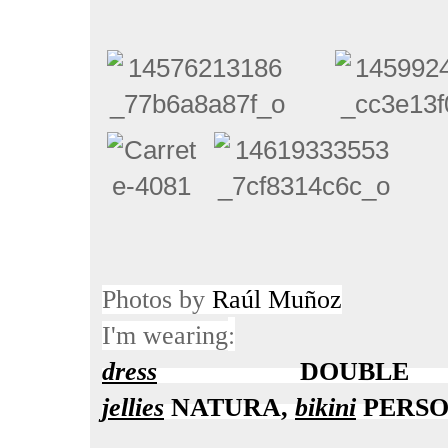
Photos
by
Raúl Muñoz
:
I'm wearing
dress
DOU
jellies
NATURA,
bikini
PERSO