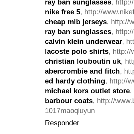
ray ban sunglasses
, http
nike free 5
, http://www.nike
cheap mlb jerseys
, http:/
ray ban sunglasses
, http:
calvin klein underwear
, ht
lacoste polo shirts
, http:/
christian louboutin uk
, ht
abercrombie and fitch
, ht
ed hardy clothing
, http:/
michael kors outlet store
,
barbour coats
, http://www.
1017maoqiuyun
Responder