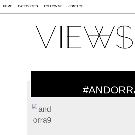
02
09
44
HOME
CATEGORIES
FOLLOW ME
CONTACT
#ANDORR