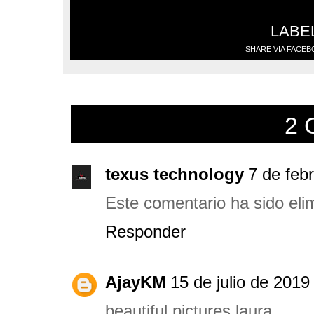
LABE
SHARE VIA FACE
2 
texus technology
7 de feb
Este comentario ha sido elim
Responder
AjayKM
15 de julio de 2019
beautiful pictures laura