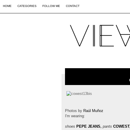
02
09
44
HOME
CATEGORIES
FOLLOW ME
CONTACT
Photos by
Raúl Muñoz
I'm wearing:
shoes
PEPE JEANS
,
pants
COWEST