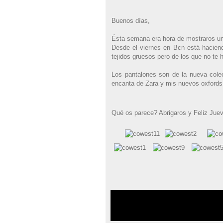
Buenos días,
Ésta semana era hora de mostraros un 
Desde el viernes en Bcn está haciend
tejidos gruesos pero de los que no te 
Los pantalones son de la nueva col
encanta de Zara y mis nuevos oxfords
Qué os parece? Abrigaros y Feliz Jue