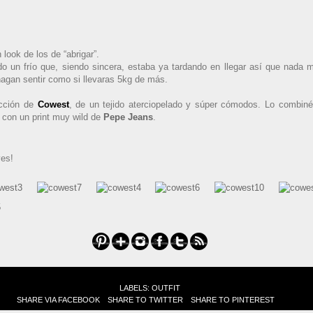
look de los de “abrigar”.
o un frío que, siendo sincera, estaba ya tardando en llegar así que nada 
hagan sentir como si llevaras 5kg de más.
ección de
Cowest
, de un tejido aterciopelado y súper cómodos. Lo combin
 con un print muy wild de
Pepe Jeans
.
ves!
LABELS:
OUTFIT
SHARE VIA FACEBOOK
SHARE TO TWITTER
SHARE TO PINTEREST