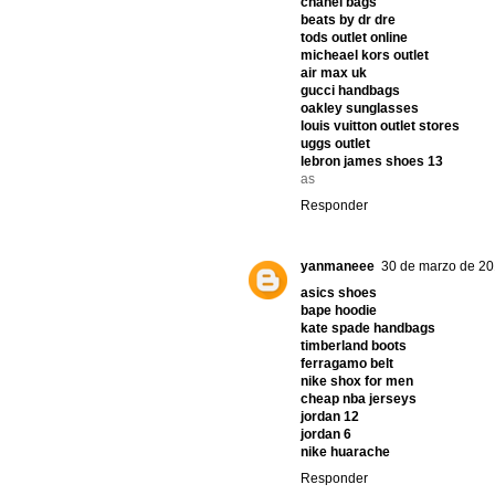
chanel bags
beats by dr dre
tods outlet online
micheael kors outlet
air max uk
gucci handbags
oakley sunglasses
louis vuitton outlet stores
uggs outlet
lebron james shoes 13
as
Responder
yanmaneee
30 de marzo de 20
asics shoes
bape hoodie
kate spade handbags
timberland boots
ferragamo belt
nike shox for men
cheap nba jerseys
jordan 12
jordan 6
nike huarache
Responder