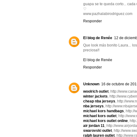
guapa se te queda corto... cada
♡
www.pazhalabirodriguez.com
Responder
El blog de Renée
12 de diciemb
Que look más bonito Laura... lo
preciosa!!
El blog de Renée
Responder
Unknown
16 de octubre de 201
woolrich outlet
, http://www.cana
winter jackets
, http://www.cyb
cheap nba jerseys
, http://www.
nba jerseys
, http://www.nbajer
michael kors handbags
, http:
michael kors outlet
, http://www
michael kors outlet online
, htt
air jordan 11
, http://www.airjord
swarovski outlet
, http://www.sw
ralph lauren outlet
, http://www.r