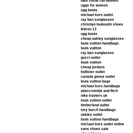
nike roshe run women
uggs for women
ugg boots
michael kors outlet
ray ban sunglasses
christian louboutin shoes
lebron 13
ugg boots
cheap oakley sunglasses
louis vuitton handbags
louis vuitton
ray ban sunglasses
gucci outlet
louis vuitton
cheap jordans
hollister outlet
canada goose outlet
louis vuitton bags
michael kors handbags
abercrombie and fitch
nike trainers uk
louis vuitton outlet
timberland outlet
tory burch handbags
oakley outlet
louis vuitton handbags
michael kors outlet online
vans shoes sale