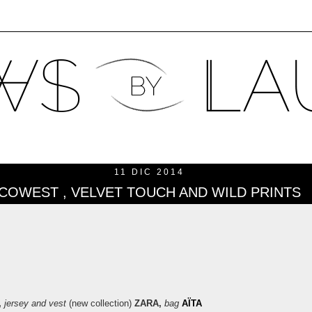
11 DIC 2014
COWEST , VELVET TOUCH AND WILD PRINTS
,
jersey and vest
(new collection)
ZARA
,
bag
AÏTA