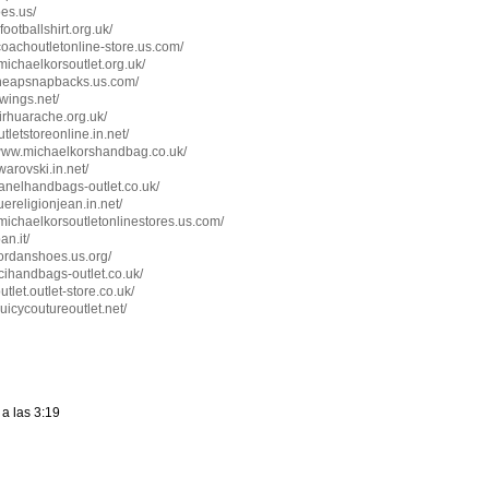
es.us/
ootballshirt.org.uk/
.coachoutletonline-store.us.com/
.michaelkorsoutlet.org.uk/
.cheapsnapbacks.us.com/
swings.net/
airhuarache.org.uk/
tletstoreonline.in.net/
//www.michaelkorshandbag.co.uk/
warovski.in.net/
hanelhandbags-outlet.co.uk/
ruereligionjean.in.net/
.michaelkorsoutletonlinestores.us.com/
an.it/
rjordanshoes.us.org/
ccihandbags-outlet.co.uk/
utlet.outlet-store.co.uk/
juicycoutureoutlet.net/
a las 3:19