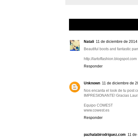
Natali
11 de diciembre de 2014 
Beautiful boots and fantastic pan
http://lartoffashion.blogspot.com
Responder
Unknown
11 de diciembre de 2
Nos encanta el look de tu post 
IMPRESIONANTE! Gracias Laur
Equipo COWEST
www.cowest.es
Responder
pazhalabirodriguez.com
11 de 