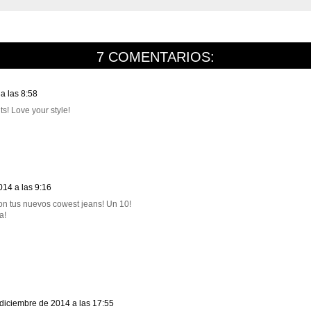
7 COMENTARIOS:
a las 8:58
ts! Love your style!
014 a las 9:16
con tus nuevos cowest jeans! Un 10!
a!
diciembre de 2014 a las 17:55