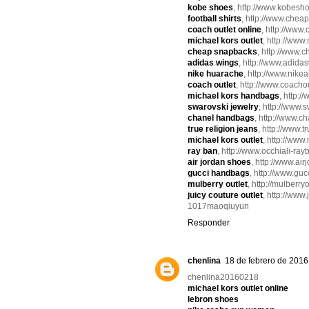
kobe shoes
, http://www.kobesho
football shirts
, http://www.cheapf
coach outlet online
, http://www
michael kors outlet
, http://www
cheap snapbacks
, http://www
adidas wings
, http://www.adida
nike huarache
, http://www.nike
coach outlet
, http://www.coachou
michael kors handbags
, http:
swarovski jewelry
, http://www.s
chanel handbags
, http://www.c
true religion jeans
, http://www.t
michael kors outlet
, http://www
ray ban
, http://www.occhiali-rayb
air jordan shoes
, http://www.ai
gucci handbags
, http://www.gu
mulberry outlet
, http://mulberryo
juicy couture outlet
, http://www.
1017maoqiuyun
Responder
chenlina
18 de febrero de 2016 
chenlina20160218
michael kors outlet online
lebron shoes