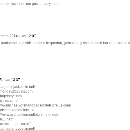
 uno de tus looks me gusta mas y mas!
re de 2014 a las 12:07
s pantalone sme chiflan como te quedan, geniales!! y ese chaleco tan vaporoso le
5 a las 13:37
dagoosejackets.in.net/
ermonday2015.us.com/
nbajerseys.net/
seys.us.com/
//www.michaelkorshandbagsoutletstore.us.com/
.michaelkorsoutlets.uk/
p://www.michaelkorsoutletonline.in.net/
an11.net/
arovski-outlet.co.uk/
alphlaurenoutlet.in.net/