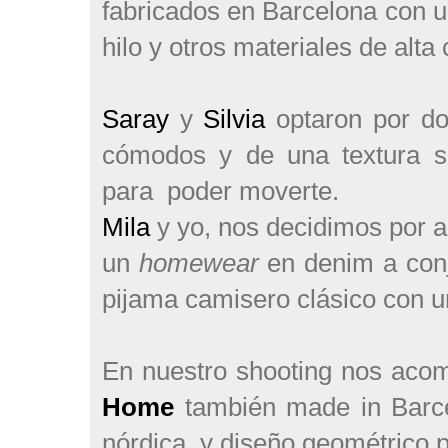
fabricados en Barcelona con u
hilo y otros materiales de alta 
Saray
y
Silvia
optaron por do
cómodos y de una textura s
para
poder moverte.
Mila
y yo, nos decidimos por al
un
homewear
en denim a conj
pijama camisero clásico con u
En nuestro shooting nos acom
Home
también made in Barce
nórdica
y diseño geométrico 