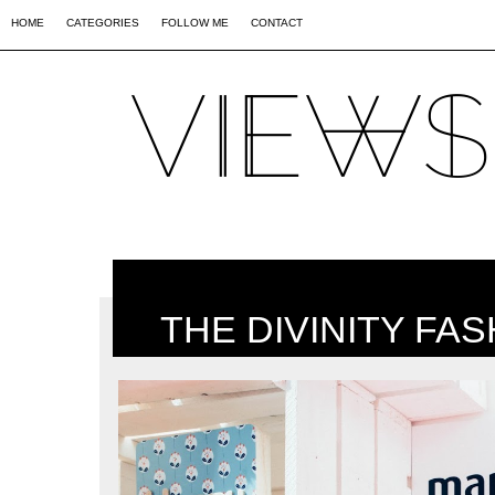
02
09
44
HOME
CATEGORIES
FOLLOW ME
CONTACT
THE DIVINITY F