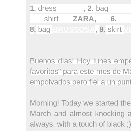
1.
dress
VESST
,
2.
bag
BRU
shirt
ZARA
,
6.
s
8
.
bag
BRUSSOSA
,
9.
skirt
V
Buenos días! Hoy lunes emp
favoritos" para este mes de Ma
empolvados pero fiel a un punt
Morning! Today we started the 
March and almost knocking at
always, with a touch of black ;