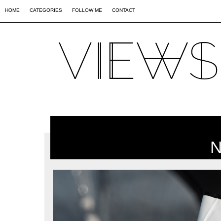
02
09
44
HOME
CATEGORIES
FOLLOW ME
CONTACT
N