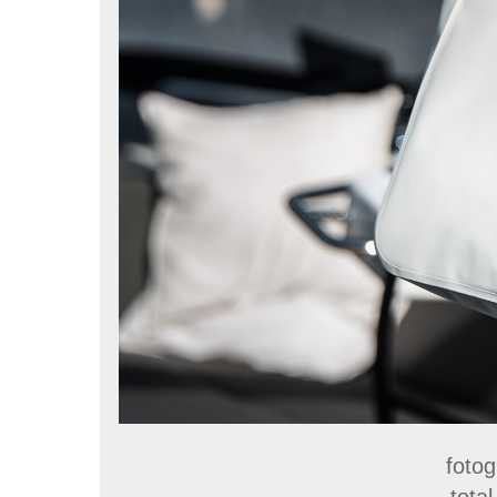
fotog
tota