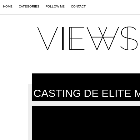
02
09
44
HOME
CATEGORIES
FOLLOW ME
CONTACT
CASTING DE ELITE